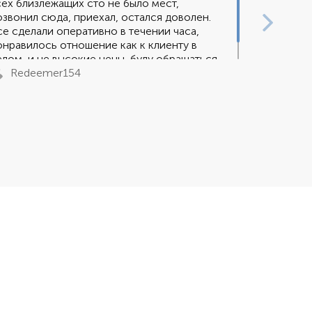
сех близлежащих сто не было мест,
озвонил сюда, приехал, остался доволен.
се сделали оперативно в течении часа,
онравилось отношение как к клиенту в
елом, и не высокие цены, буду обращаться
 в будущем.
Redeemer154