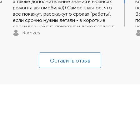
и
а также дополнительные знания в нюансах
в
ремонта автомобиля))) Самое главное, что
п
все покажут, расскажут о сроках "работы",
В
если срочно нужны детали - в короткие
п
сроки все найдут, привезут и даже сделают
ц
небольшую, но приятную скидку.
Ramzes
и
Обслуживаюсь давно. Отрицательного
опыта в ремонте авто не было.
Огромный плюс , что парни всегда найдут
причину поломки, какого то "неприятного"
Оставить отзыв
звука, щелчка или треска и т.д)))))
Сделают профессиональную диагностику и
доведут работу до конца и в сроки.